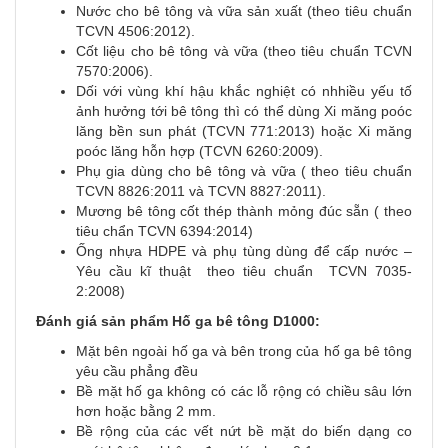
Nước cho bê tông và vữa sản xuất (theo tiêu chuẩn
TCVN 4506:2012).
Cốt liệu cho bê tông và vữa (theo tiêu chuẩn TCVN
7570:2006).
Dối với vùng khí hậu khắc nghiệt có nhhiều yếu tố
ảnh hưởng tới bê tông thì có thể dùng Xi măng poóc
lăng bền sun phát (TCVN 771:2013) hoặc Xi măng
poóc lăng hỗn hợp (TCVN 6260:2009).
Phụ gia dùng cho bê tông và vữa ( theo tiêu chuẩn
TCVN 8826:2011 và TCVN 8827:2011).
Mương bê tông cốt thép thành mỏng đúc sẵn ( theo
tiêu chẩn TCVN 6394:2014)
Ống nhựa HDPE và phụ tùng dùng để cấp nước –
Yêu cầu kĩ thuật theo tiêu chuẩn TCVN 7035-
2:2008)
Đánh giá sản phẩm Hố ga bê tông D1000:
Mặt bên ngoài hố ga và bên trong của hố ga bê tông
yêu cầu phẳng đều
Bề mặt hố ga không có các lỗ rộng có chiều sâu lớn
hơn hoặc bằng 2 mm.
Bề rộng của các vết nứt bề mặt do biến dạng co