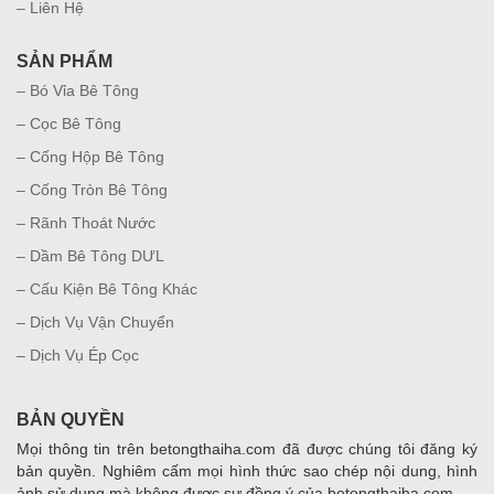
– Liên Hệ
SẢN PHẨM
– Bó Vỉa Bê Tông
– Cọc Bê Tông
– Cống Hộp Bê Tông
– Cống Tròn Bê Tông
– Rãnh Thoát Nước
– Dầm Bê Tông DƯL
– Cấu Kiện Bê Tông Khác
– Dịch Vụ Vận Chuyển
– Dịch Vụ Ép Cọc
BẢN QUYỀN
Mọi thông tin trên betongthaiha.com đã được chúng tôi đăng ký
bản quyền. Nghiêm cấm mọi hình thức sao chép nội dung, hình
ảnh sử dụng mà không được sự đồng ý của betongthaiha.com.