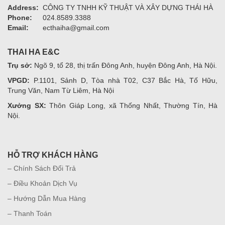
Address:
CÔNG TY TNHH KỸ THUẬT VÀ XÂY DỰNG THÁI HÀ
Phone:
024.8589.3388
Email:
ecthaiha@gmail.com
THAI HA E&C
Trụ sở:
Ngõ 9, tổ 28, thị trấn Đông Anh, huyện Đông Anh, Hà Nội.
VPGD:
P.1101, Sảnh D, Tòa nhà T02, C37 Bắc Hà, Tố Hữu,
Trung Văn, Nam Từ Liêm, Hà Nội
Xưởng SX:
Thôn Giáp Long, xã Thống Nhất, Thường Tín, Hà
Nội.
HỖ TRỢ KHÁCH HÀNG
– Chính Sách Đổi Trả
– Điều Khoản Dịch Vụ
– Hướng Dẫn Mua Hàng
– Thanh Toán