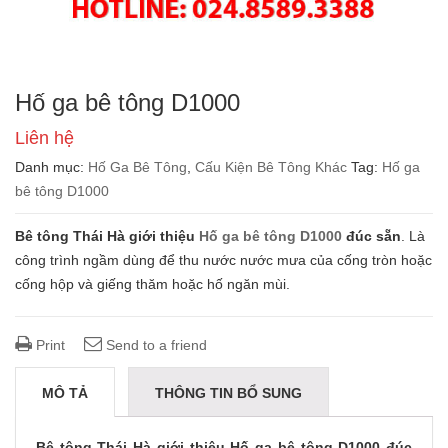
Hố ga bê tông D1000
Liên hệ
Danh mục:
Hố Ga Bê Tông
,
Cấu Kiện Bê Tông Khác
Tag:
Hố ga
bê tông D1000
Bê tông Thái Hà giới thiệu
Hố ga bê tông D1000
đúc sẵn
. Là
công trình ngầm dùng để thu nước nước mưa của cống tròn hoặc
cống hộp và giếng thăm hoặc hố ngăn mùi.
Print
Send to a friend
MÔ TẢ
THÔNG TIN BỔ SUNG
ĐÁNH GIÁ (0)
Bê tông Thái Hà giới thiệu
Hố ga bê tông D1000
đúc