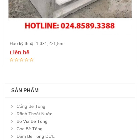
Hào kỹ thuật 1,3×1,2×1,5m
Liên hệ
Đọc tiếp
SẢN PHẨM
Cống Bê Tông
Rãnh Thoát Nước
Bó Vỉa Bê Tông
Cọc Bê Tông
Dầm Bê Tông DƯL