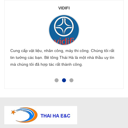
VIDIFI
Cung cấp vật liệu, nhân công, máy thi công. Chúng tôi rất
Công 
ài
tin tưởng các bạn. Bê tông Thái Hà là một nhà thầu uy tín
một t
 tôi
mà chúng tôi đã hợp tác rất thành công.
công.
Hy vọ