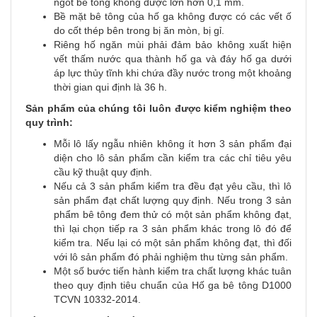
ngót bê tông không được lớn hơn 0,1 mm.
Bề mặt bê tông của hố ga không được có các vết ố
do cốt thép bên trong bị ăn mòn, bị gỉ.
Riêng hố ngăn mùi phải đảm bảo không xuất hiện
vết thấm nước qua thành hố ga và đáy hố ga dưới
áp lực thủy tĩnh khi chứa đầy nước trong một khoảng
thời gian qui định là 36 h.
Sản phẩm của chúng tôi luôn được kiểm nghiệm theo
quy trình:
Mỗi lô lấy ngẫu nhiên không ít hơn 3 sản phẩm đại
diện cho lô sản phẩm cần kiểm tra các chỉ tiêu yêu
cầu kỹ thuật quy định.
Nếu cả 3 sản phẩm kiểm tra đều đạt yêu cầu, thì lô
sản phẩm đạt chất lượng quy định. Nếu trong 3 sản
phẩm bê tông đem thử có một sản phẩm không đạt,
thì lại chọn tiếp ra 3 sản phẩm khác trong lô đó để
kiểm tra. Nếu lại có một sản phẩm không đạt, thì đối
với lô sản phẩm đó phải nghiệm thu từng sản phẩm.
Một số bước tiến hành kiểm tra chất lượng khác tuân
theo quy định tiêu chuẩn của Hố ga bê tông D1000
TCVN 10332-2014.