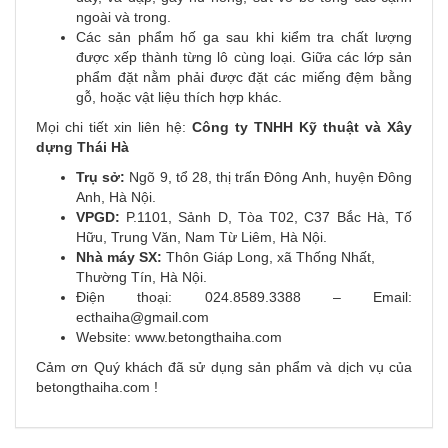
ngoài và trong.
Các sản phẩm hố ga sau khi kiểm tra chất lượng
được xếp thành từng lô cùng loại. Giữa các lớp sản
phẩm đặt nằm phải được đặt các miếng đệm bằng
gỗ, hoặc vật liệu thích hợp khác.
Mọi chi tiết xin liên hệ:
Công ty TNHH Kỹ thuật và Xây
dựng Thái Hà
Trụ sở:
Ngõ 9, tổ 28, thị trấn Đông Anh, huyện Đông
Anh, Hà Nội.
VPGD:
P.1101, Sảnh D, Tòa T02, C37 Bắc Hà, Tố
Hữu, Trung Văn, Nam Từ Liêm, Hà Nội.
Nhà máy SX:
Thôn Giáp Long, xã Thống Nhất,
Thường Tín, Hà Nội.
Điện thoại: 024.8589.3388 – Email:
ecthaiha@gmail.com
Website: www.betongthaiha.com
Cảm ơn Quý khách đã sử dụng sản phẩm và dịch vụ của
betongthaiha.com !