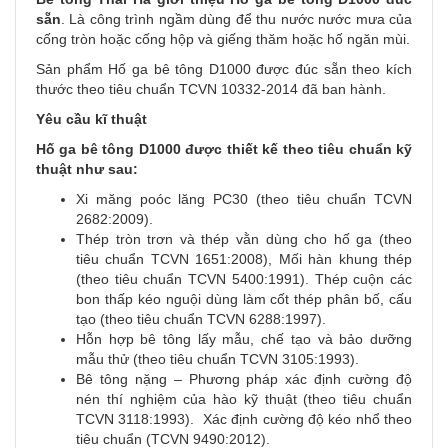
sẵn
. Là công trình ngầm dùng để thu nước nước mưa của
cống tròn hoặc cống hộp và giếng thăm hoặc hố ngăn mùi.
Sản phẩm Hố ga bê tông D1000 được đúc sẵn theo kích
thước theo tiêu chuẩn TCVN 10332-2014 đã ban hành.
Yêu cầu kĩ thuật
Hố ga bê tông D1000
được thiết kế theo tiêu chuẩn kỹ
thuật như sau:
Xi măng poóc lăng PC30 (theo tiêu chuẩn TCVN
2682:2009).
Thép tròn trơn và thép vằn dùng cho hố ga (theo
tiêu chuẩn TCVN 1651:2008), Mối hàn khung thép
(theo tiêu chuẩn TCVN 5400:1991). Thép cuộn các
bon thấp kéo nguội dùng làm cốt thép phân bố, cấu
tạo (theo tiêu chuẩn TCVN 6288:1997).
Hỗn hợp bê tông lấy mẫu, chế tạo và bảo dưỡng
mẫu thử (theo tiêu chuẩn TCVN 3105:1993).
Bê tông nặng – Phương pháp xác định cường độ
nén thí nghiệm của hào kỹ thuật (theo tiêu chuẩn
TCVN 3118:1993). Xác định cường độ kéo nhổ theo
tiêu chuẩn (TCVN 9490:2012).