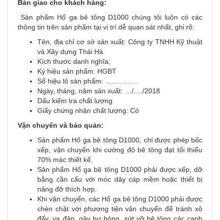
B
àn giao cho khách hàng
:
Sản phẩm Hố ga bê tông D1000 chúng tôi luôn có các
thông tin trên sản phẩm tại vị trí dễ quan sát nhất, ghi rõ:
Tên, địa chỉ cơ sở sản xuất: Công ty TNHH Kỹ thuật
và Xây dựng Thái Hà
Kích thước danh nghĩa;
Ký hiệu sản phẩm: HGBT
Số hiệu lô sản phẩm: …….……..
Ngày, tháng, năm sản xuất: …/…./2018
Dấu kiểm tra chất lượng
Giấy chứng nhận chất lượng: Có
Vận chuyển và bảo quản
:
Sản phẩm Hố ga bê tông D1000, chỉ được phép bốc
xếp, vận chuyển khi cường độ bê tông đạt tối thiểu
70% mác thiết kế.
Sản phẩm Hố ga bê tông D1000 phải được xếp, dỡ
bằng cần cẩu với móc dây cáp mềm hoặc thiết bị
nâng đỡ thích hợp.
Khi vận chuyển, các Hố ga bê tông D1000 phải được
chèn chặt với phương tiện vận chuyển để tránh xô
đẩy, va đập, gây hư hỏng, sứt vỡ bê tông các cạnh