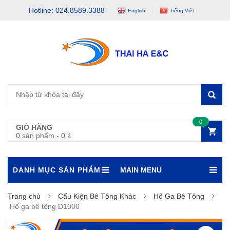
Hotline: 024.8589.3388
English
Tiếng Việt
0
GIỎ HÀNG
0 sản phẩm
-
0
₫
DANH MỤC SẢN PHẨM
MAIN MENU
Trang chủ
Cấu Kiện Bê Tông Khác
Hố Ga Bê Tông
Hố ga bê tông D1000