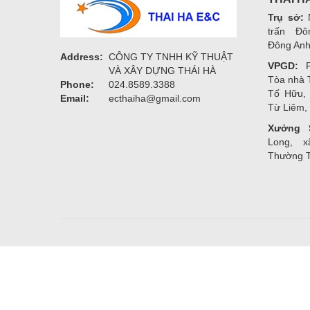
Trụ sở:
N
trấn Đô
Đông Anh
Address:
CÔNG TY TNHH KỸ THUẬT
VPGD:
P.
VÀ XÂY DỰNG THÁI HÀ
Tòa nhà 
Phone:
024.8589.3388
Tố Hữu,
Email:
ecthaiha@gmail.com
Từ Liêm,
Xưởng 
Long, x
Thường T