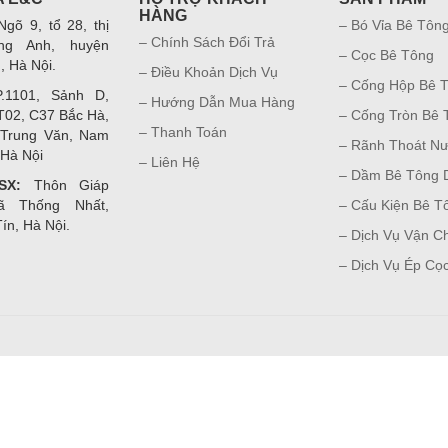
HÀNG
gõ 9, tổ 28, thị
– Bó Vỉa Bê Tôn
– Chính Sách Đổi Trả
ng Anh, huyện
– Cọc Bê Tông
, Hà Nội.
– Điều Khoản Dịch Vụ
– Cống Hộp Bê 
1101, Sảnh D,
– Hướng Dẫn Mua Hàng
T02, C37 Bắc Hà,
– Cống Tròn Bê 
– Thanh Toán
 Trung Văn, Nam
– Rãnh Thoát N
 Hà Nội
– Liên Hệ
– Dầm Bê Tông
SX:
Thôn Giáp
ã Thống Nhất,
– Cấu Kiện Bê T
ín, Hà Nội.
– Dịch Vụ Vận C
– Dịch Vụ Ép Cọ