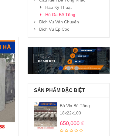
Cấu Kiện Bê Tông Khác
Hào Kỹ Thuật
Hố Ga Bê Tông
Dịch Vụ Vận Chuyển
Dịch Vụ Ép Cọc
SẢN PHẨM ĐẶC BIỆT
Bó Vỉa Bê Tông
18x22x100
650,000
₫