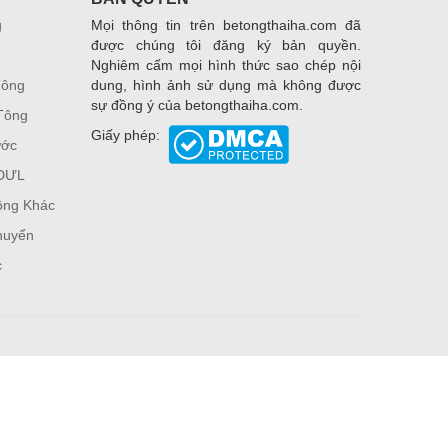
g
Mọi thông tin trên betongthaiha.com đã
được chúng tôi đăng ký bản quyền.
Nghiêm cấm mọi hình thức sao chép nội
Tông
dung, hình ảnh sử dụng mà không được
sự đồng ý của betongthaiha.com.
Tông
Giấy phép:
ước
 DƯL
ông Khác
huyển
c