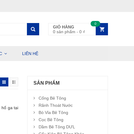
0
GIỎ HÀNG
0 sản phẩm
-
0
₫
C
LIÊN HỆ
SẢN PHẨM
Cống Bê Tông
Rãnh Thoát Nước
 hố ga tại
Bó Vỉa Bê Tông
Cọc Bê Tông
Dầm Bê Tông DƯL