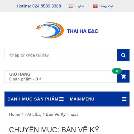
Hotline: 024.8589.3388
English
Tiếng Việt
0
GIỎ HÀNG
0 sản phẩm
-
0
₫
DANH MỤC SẢN PHẨM
MAIN MENU
Home
TÀI LIỆU
Bản Vẽ Kỹ Thuật
CHUYÊN MỤC: BẢN VẼ KỸ