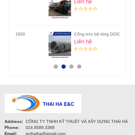
Liên hệ
Cống tròn bê tông D2000
Liên hệ
Address:
CÔNG TY TNHH KỸ THUẬT VÀ XÂY DỰNG THÁI HÀ
Phone:
024.8589.3388
Email:
ecthaiha@gmail.com