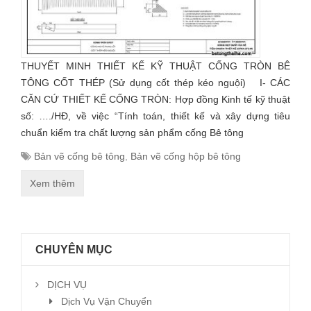
THUYẾT MINH THIẾT KẾ KỸ THUẬT CỐNG TRÒN BÊ
TÔNG CỐT THÉP (Sử dụng cốt thép kéo nguội) I- CÁC
CĂN CỨ THIẾT KẾ CỐNG TRÒN: Hợp đồng Kinh tế kỹ thuật
số: …./HĐ, về việc “Tính toán, thiết kế và xây dựng tiêu
chuẩn kiểm tra chất lượng sản phẩm cống Bê tông
Bản vẽ cống bê tông
,
Bản vẽ cống hộp bê tông
Xem thêm
CHUYÊN MỤC
DỊCH VỤ
Dịch Vụ Vận Chuyển