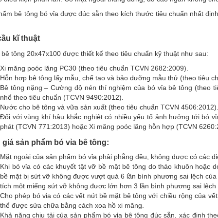
hẩm bê tông bó vỉa được đúc sẵn theo kích thước tiêu chuẩn nhất đị
ầu kĩ thuật
 bê tông 20x47x100 được thiết kế theo tiêu chuẩn kỹ thuật như sau:
Xi măng poóc lăng PC30 (theo tiêu chuẩn TCVN 2682:2009).
Hỗn hợp bê tông lấy mẫu, chế tạo và bảo dưỡng mẫu thử (theo tiêu 
Bê tông nặng – Cường độ nén thí nghiệm của bó vỉa bê tông (theo 
nhổ theo tiêu chuẩn (TCVN 9490:2012).
Nước cho bê tông và vữa sản xuất (theo tiêu chuẩn TCVN 4506:2012)
Đối với vùng khí hậu khắc nghiệt có nhiều yếu tố ảnh hưởng tới bó v
phát (TCVN 771:2013) hoặc Xi măng poóc lăng hỗn hợp (TCVN 6260:
giá sản phẩm bó vỉa bê tông:
Mặt ngoài của sản phẩm bó vỉa phải phẳng đều, không được có các đ
Khi bó vỉa có các khuyết tật vỡ bề mặt bê tông do tháo khuôn hoặc do
bề mặt bị sứt vỡ không được vượt quá 6 lần bình phương sai lệch củ
CCAO
LICOGI 13
V
tích một miếng sứt vỡ không được lớn hơn 3 lần bình phương sai lệch 
Cho phép bó vỉa có các vết nứt bề mặt bê tông với chiều rộng của vế
thể được sửa chữa bằng cách xoa hồ xi măng.
Khả năng chịu tải của sản phẩm bó vỉa bê tông đúc sẵn, xác định th