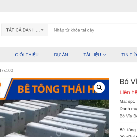
TẤT CẢ DANH MỤC
GIỚI THIỆU
DỰ ÁN
TÀI LIỆU
TIN TỨ
47x100
Bó V
Liên h
Mã:
sp1
Danh m
Bó Vỉa 
Bê tông 