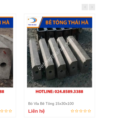
Bó Vỉa Bê Tông 15x30x100
Bó Vỉ
Liên hệ
Liên
Đọc tiếp