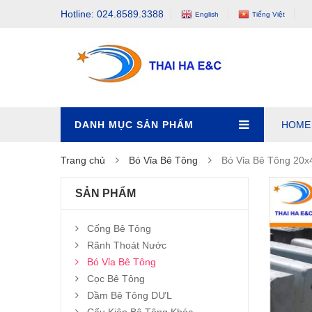
Hotline: 024.8589.3388
English
Tiếng Việt
DANH MỤC SẢN PHẨM
HOME
Trang chủ
Bó Vỉa Bê Tông
Bó Vỉa Bê Tông 20x
SẢN PHẨM
Cống Bê Tông
Rãnh Thoát Nước
Bó Vỉa Bê Tông
Cọc Bê Tông
Dầm Bê Tông DƯL