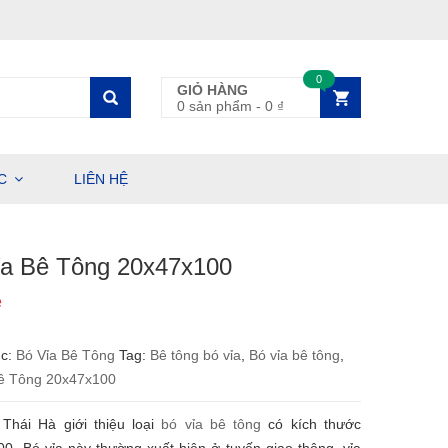
0
GIỎ HÀNG
0 sản phẩm
-
0
₫
C
LIÊN HỆ
ỉa Bê Tông 20x47x100
ệ
ục:
Bó Vỉa Bê Tông
Tag:
Bê tông bó vỉa
,
Bó vỉa bê tông
,
Bê Tông 20x47x100
Thái Hà giới thiệu loại
bó vỉa bê tông
có kích thước