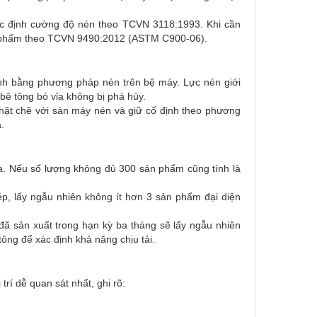
c định cường độ nén theo TCVN 3118:1993. Khi cần
sản phẩm theo TCVN 9490:2012 (ASTM C900-06).
ệu, nhân công, máy
tôi rất tin tưởng các
ịnh bằng phương pháp nén trên bệ máy. Lực nén giới
ái Hà là một nhà
bê tông bó vỉa không bị phá hủy.
húng tôi đã hợp tác
chặt chẽ với sàn máy nén và giữ cố định theo phương
.
ỉa. Nếu số lượng không đủ 300 sản phẩm cũng tính là
hép, lấy ngẫu nhiên không ít hơn 3 sản phẩm đại diện
 đã sản xuất trong hạn kỳ ba tháng sẽ lấy ngẫu nhiên
ông để xác định khả năng chịu tải.
trí dễ quan sát nhất, ghi rõ: