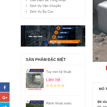
Cấu Kiện Bê Tông Khác
Dịch Vụ Vận Chuyển
Dịch Vụ Ép Cọc
SẢN PHẨM ĐẶC BIỆT
Tuy nen kỹ thuật
Liên hệ
MÔ 
Bê tô
Rãnh thoát nước
hè, tạ