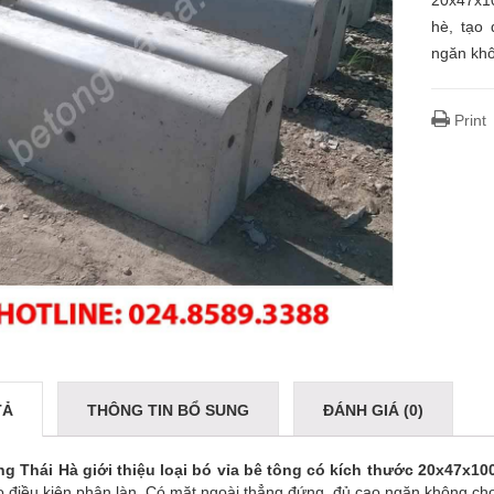
20x47x10
hè, tạo
ngăn khô
Print
TẢ
THÔNG TIN BỔ SUNG
ĐÁNH GIÁ (0)
ng Thái Hà giới thiệu loại bó vỉa bê tông có kích thước 20x47x10
o điều kiện phân làn. Có mặt ngoài thẳng đứng, đủ cao ngăn không ch