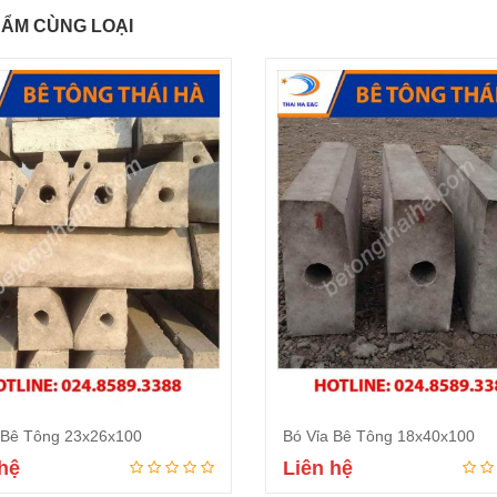
ẨM CÙNG LOẠI
 Bê Tông 23x26x100
Bó Vỉa Bê Tông 18x40x100
hệ
Liên hệ
Đọc tiếp
Đọc tiếp