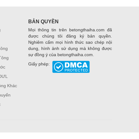
BẢN QUYỀN
g
Mọi thông tin trên betongthaiha.com đã
được chúng tôi đăng ký bản quyền.
Nghiêm cấm mọi hình thức sao chép nội
Tông
dung, hình ảnh sử dụng mà không được
sự đồng ý của betongthaiha.com.
Tông
Giấy phép:
ước
 DƯL
ông Khác
huyển
c