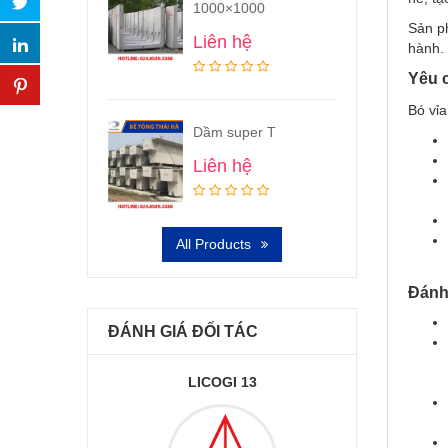
1000×1000
Sản p
Liên hệ
hành.
Yêu c
Bó vỉa
Dầm super T
Liên hệ
All Products
Đánh 
ĐÁNH GIÁ ĐỐI TÁC
I 13
VIDIFI
AMA