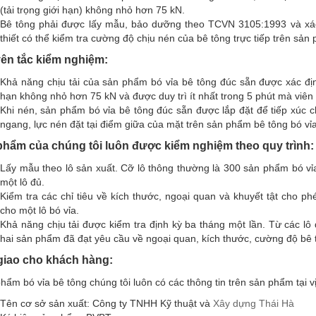
(tải trọng giới hạn) không nhỏ hơn 75 kN.
Bê tông phải được lấy mẫu, bảo dưỡng theo TCVN 3105:1993 và xá
thiết có thể kiểm tra cường độ chịu nén của bê tông trực tiếp trên 
TNHH Kỹ thuật và
Từng hạng mục công trình mà
Cung cấp vật li
ên tắc kiểm nghiệm:
 là một trong
chúng tôi sử dụng sản phẩm của bê
thi công. Chúng 
Khả năng chịu tải của sản phẩm bó vỉa bê tông đúc sẵn được xác đ
à chúng tôi hợp
tông Thái Hà đều được chủ đầu tư
bạn. Bê tông Th
hạn không nhỏ hơn 75 kN và được duy trì ít nhất trong 5 phút mà viên 
g. Chất lượng tốt,
rất hài lòng. Sự nhiệt tình và chu
thầu uy tín mà c
Khi nén, sản phẩm bó vỉa bê tông đúc sẵn được lắp đặt để tiếp xúc 
ngang, lực nén đặt tại điểm giữa của mặt trên sản phẩm bê tông bó vỉa
giá cả rất hợp lý.
đáo của các bạn làm chúng tôi rất
rất thành công.
p tác lâu dài với
hài lòng.
phẩm của chúng tôi luôn được kiểm nghiệm theo quy trình:
Lấy mẫu theo lô sản xuất. Cỡ lô thông thường là 300 sản phẩm bó v
một lô đủ.
Kiểm tra các chỉ tiêu về kích thước, ngoại quan và khuyết tật cho p
cho một lô bó vỉa.
Khả năng chịu tải được kiểm tra định kỳ ba tháng một lần. Từ các lô
hai sản phẩm đã đạt yêu cầu về ngoại quan, kích thước, cường độ bê t
giao cho khách hàng
:
ẩm bó vỉa bê tông chúng tôi luôn có các thông tin trên sản phẩm tại vị 
Tên cơ sở sản xuất: Công ty TNHH Kỹ thuật và
Xây dựng Thái Hà