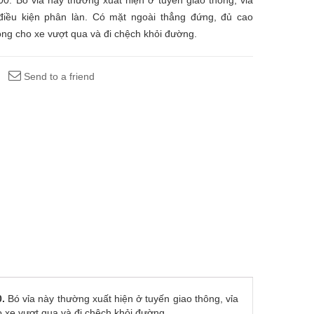
0. Bó vỉa này thường xuất hiện ở tuyến giao thông, vỉa
 điều kiện phân làn. Có mặt ngoài thẳng đứng, đủ cao
ng cho xe vượt qua và đi chệch khỏi đường.
Send to a friend
0.
Bó vỉa này thường xuất hiện ở tuyến giao thông, vỉa
o xe vượt qua và đi chệch khỏi đường.