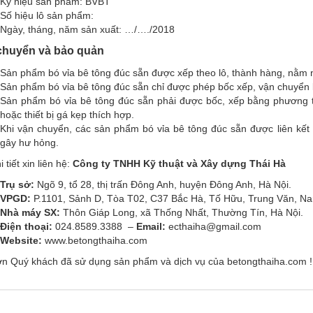
Ký hiệu sản phẩm: BVBT
Số hiệu lô sản phẩm:
Ngày, tháng, năm sản xuất: …/…./2018
chuyển và bảo quản
Sản phẩm bó vỉa bê tông đúc sẵn được xếp theo lô, thành hàng, nằm ng
Sản phẩm bó vỉa bê tông đúc sẵn chỉ được phép bốc xếp, vận chuyển k
Sản phẩm bó vỉa bê tông đúc sẵn phải được bốc, xếp bằng phương 
hoặc thiết bị gá kẹp thích hợp.
Khi vận chuyển, các sản phẩm bó vỉa bê tông đúc sẵn được liên kết
gây hư hỏng.
i tiết xin liên hệ:
Công ty TNHH Kỹ thuật và Xây dựng Thái Hà
Trụ sở:
Ngõ 9, tổ 28, thị trấn Đông Anh, huyện Đông Anh, Hà Nội.
VPGD:
P.1101, Sảnh D, Tòa T02, C37 Bắc Hà, Tố Hữu, Trung Văn, Na
Nhà máy SX:
Thôn Giáp Long, xã Thống Nhất, Thường Tín, Hà Nội.
Điện thoại:
024.8589.3388 –
Email:
ecthaiha@gmail.com
Website:
www.betongthaiha.com
n Quý khách đã sử dụng sản phẩm và dịch vụ của betongthaiha.com !