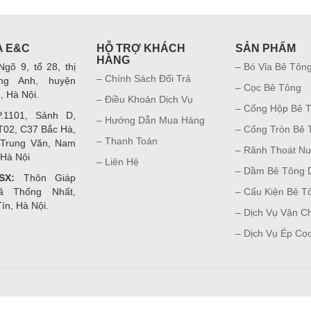
A E&C
HỖ TRỢ KHÁCH
SẢN PHẨM
HÀNG
gõ 9, tổ 28, thị
– Bó Vỉa Bê Tôn
– Chính Sách Đổi Trả
ng Anh, huyện
– Cọc Bê Tông
, Hà Nội.
– Điều Khoản Dịch Vụ
– Cống Hộp Bê 
1101, Sảnh D,
– Hướng Dẫn Mua Hàng
T02, C37 Bắc Hà,
– Cống Tròn Bê 
– Thanh Toán
 Trung Văn, Nam
– Rãnh Thoát N
 Hà Nội
– Liên Hệ
– Dầm Bê Tông
SX:
Thôn Giáp
ã Thống Nhất,
– Cấu Kiện Bê T
ín, Hà Nội.
– Dịch Vụ Vận C
– Dịch Vụ Ép Cọ