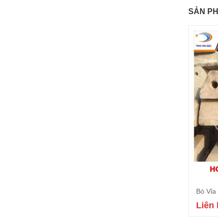
SẢN PH
Bó Vỉa
Liên 