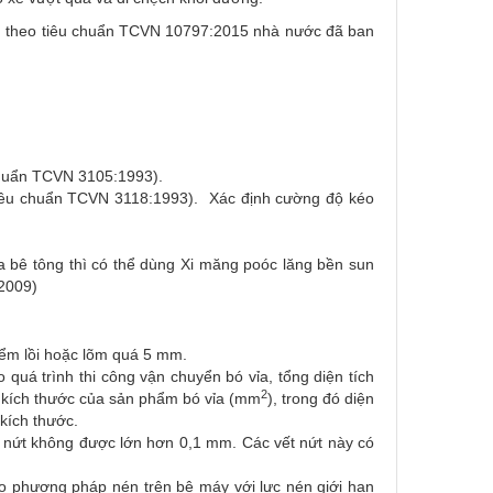
nh theo tiêu chuẩn TCVN 10797:2015 nhà nước đã ban
chuẩn TCVN 3105:1993).
tiêu chuẩn TCVN 3118:1993). Xác định cường độ kéo
.
ỉa bê tông thì có thể dùng Xi măng poóc lăng bền sun
2009)
iểm lồi hoặc lõm quá 5 mm.
 quá trình thi công vận chuyển bó vỉa, tổng diện tích
2
a kích thước của sản phẩm bó vỉa (mm
), trong đó diện
IDIFI
kích thước.
t nứt không được lớn hơn 0,1 mm. Các vết nứt này có
eo phương pháp nén trên bệ máy với lực nén giới hạn