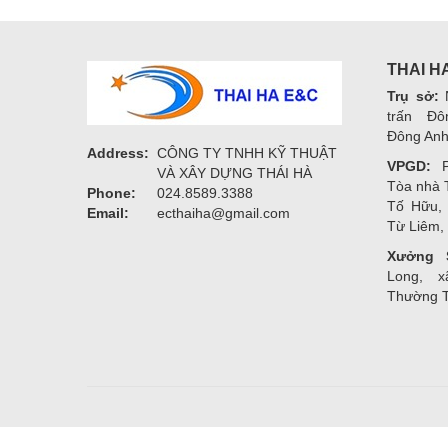
THAI H
Trụ sở:
N
trấn Đô
Đông Anh
Address:
CÔNG TY TNHH KỸ THUẬT
VPGD:
P.
VÀ XÂY DỰNG THÁI HÀ
Tòa nhà 
Phone:
024.8589.3388
Tố Hữu,
Email:
ecthaiha@gmail.com
Từ Liêm,
Xưởng 
Long, x
Thường T