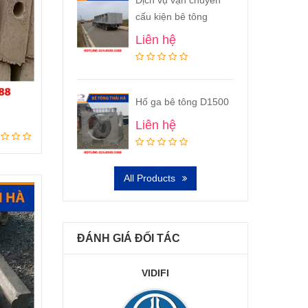
cấu kiện bê tông
Liên hệ
Hố ga bê tông D1500
Liên hệ
All Products
ĐÁNH GIÁ ĐỐI TÁC
GI 13
VIDIFI
AM