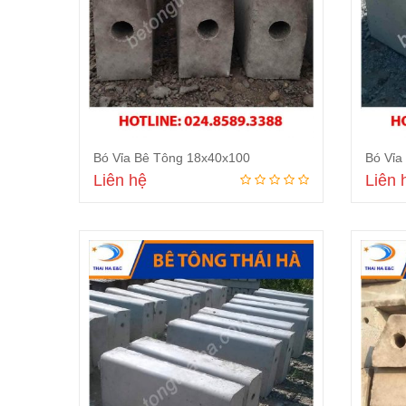
Bó Vỉa Bê Tông 18x40x100
Bó Vỉa
Liên hệ
Liên 
Đọc tiếp
VIDI