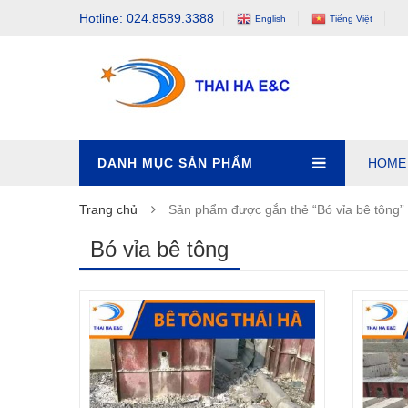
Hotline: 024.8589.3388
English
Tiếng Việt
DANH MỤC SẢN PHẨM
HOME
Trang chủ
Sản phẩm được gắn thẻ “Bó vỉa bê tông”
Bó vỉa bê tông