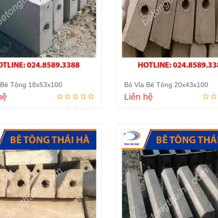
 Bê Tông 18x53x100
Bó Vỉa Bê Tông 20x43x100
hệ
Liên hệ
Đọc tiếp
Đọc tiếp
FI
AMACCAO
LICO