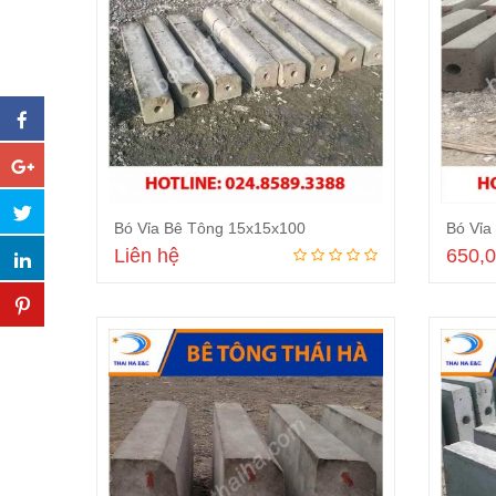
Bó Vỉa Bê Tông 15x15x100
Bó Vỉa
Liên hệ
650,
Đọc tiếp