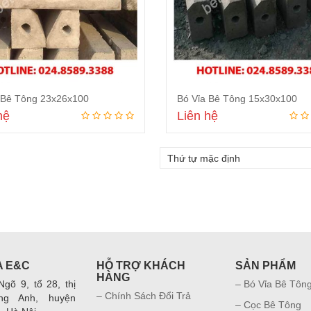
 nhân công, máy
Công ty Công ty TNHH Kỹ thuật và
Từng hạng mục cô
rất tin tưởng các
Xây dựng Thái Hà là một trong
chúng tôi sử dụn
 Bê Tông 23x26x100
Bó Vỉa Bê Tông 15x30x100
Hà là một nhà
nhhững đối tác mà chúng tôi hợp
tông Thái Hà đều
hệ
Liên hệ
g tôi đã hợp tác
tác rất thành công. Chất lượng tốt,
rất hài lòng. Sự nh
giao hàng nhanh, giá cả rất hợp lý.
đáo của các bạn l
Đọc tiếp
Đọc tiếp
Hy vọng sẽ còn hợp tác lâu dài với
hài lòng.
Bê tông Thái Hà.
A E&C
HỖ TRỢ KHÁCH
SẢN PHẨM
HÀNG
gõ 9, tổ 28, thị
– Bó Vỉa Bê Tôn
– Chính Sách Đổi Trả
ng Anh, huyện
– Cọc Bê Tông