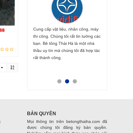
ng trình mà
Cung cấp vật liệu, nhân công, máy
Công ty Công ty
g sản phẩm của bê
thi công. Chúng tôi rất tin tưởng các
Xây dựng Thái Hà
 được chủ đầu tư
bạn. Bê tông Thái Hà là một nhà
nhhững đối tác 
iệt tình và chu
thầu uy tín mà chúng tôi đã hợp tác
tác rất thành côn
àm chúng tôi rất
rất thành công.
giao hàng nhanh, 
Hy vọng sẽ còn h
Bê tông Thái Hà.
BẢN QUYỀN
g
Mọi thông tin trên betongthaiha.com đã
được chúng tôi đăng ký bản quyền.