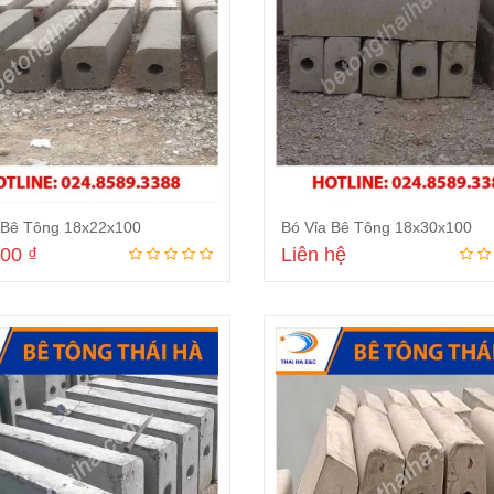
 Bê Tông 18x22x100
Bó Vỉa Bê Tông 18x30x100
000
₫
Liên hệ
Thêm vào giỏ
Đọc tiếp