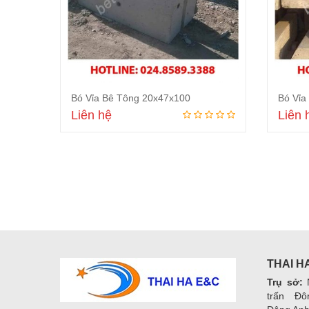
Cung cấp vật liệu,
thi công. Chúng tôi 
Bó Vỉa Bê Tông 20x47x100
Bó Vỉa
bạn. Bê tông Thái 
Liên hệ
Liên 
thầu uy tín mà chún
rất thành công.
Đọc tiếp
THAI H
Trụ sở:
N
trấn Đô