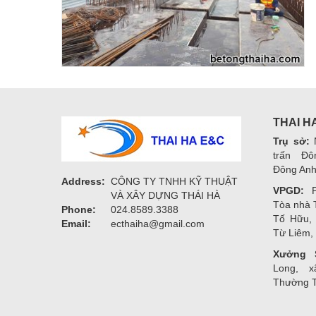
THAI H
Trụ sở:
N
trấn Đô
Đông Anh
Address:
CÔNG TY TNHH KỸ THUẬT
VPGD:
P.
VÀ XÂY DỰNG THÁI HÀ
Tòa nhà 
Phone:
024.8589.3388
Tố Hữu,
Email:
ecthaiha@gmail.com
Từ Liêm,
Xưởng 
Long, x
Thường T