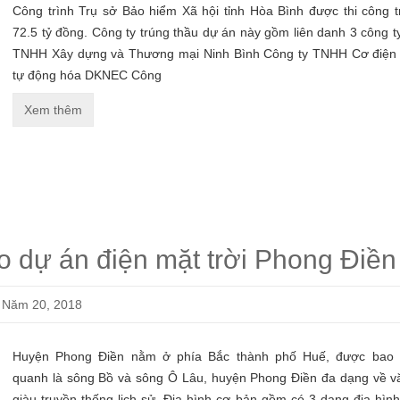
Công trình Trụ sở Bảo hiểm Xã hội tỉnh Hòa Bình được thi công tr
72.5 tỷ đồng. Công ty trúng thầu dự án này gồm liên danh 3 công t
TNHH Xây dựng và Thương mại Ninh Bình Công ty TNHH Cơ điện
tự động hóa DKNEC Công
Xem thêm
Vận 
tông
o dự án điện mặt trời Phong Điền
Liê
Năm 20, 2018
Cống
0,8×
Huyện Phong Điền nằm ở phía Bắc thành phố Huế, được bao 
Liê
quanh là sông Bồ và sông Ô Lâu, huyện Phong Điền đa dạng về v
giàu truyền thống lịch sử. Địa hình cơ bản gồm có 3 dạng địa hình