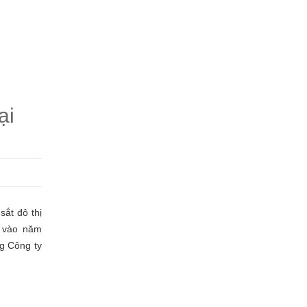
ại
ắt đô thị
h vào năm
g Công ty