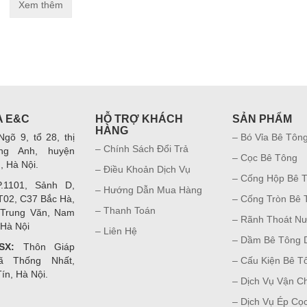
Xem thêm
A E&C
HỖ TRỢ KHÁCH
SẢN PHẨM
HÀNG
gõ 9, tổ 28, thị
– Bó Vỉa Bê Tôn
– Chính Sách Đổi Trả
ng Anh, huyện
– Cọc Bê Tông
, Hà Nội.
– Điều Khoản Dịch Vụ
– Cống Hộp Bê 
1101, Sảnh D,
– Hướng Dẫn Mua Hàng
T02, C37 Bắc Hà,
– Cống Tròn Bê 
– Thanh Toán
 Trung Văn, Nam
– Rãnh Thoát N
 Hà Nội
– Liên Hệ
– Dầm Bê Tông
SX:
Thôn Giáp
ã Thống Nhất,
– Cấu Kiện Bê T
ín, Hà Nội.
– Dịch Vụ Vận C
– Dịch Vụ Ép Cọ