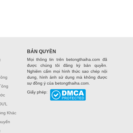
BẢN QUYỀN
g
Mọi thông tin trên betongthaiha.com đã
được chúng tôi đăng ký bản quyền.
Nghiêm cấm mọi hình thức sao chép nội
Tông
dung, hình ảnh sử dụng mà không được
sự đồng ý của betongthaiha.com.
Tông
Giấy phép:
ước
 DƯL
ông Khác
huyển
c