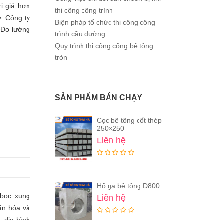
ị giá hơn
thi công công trình
y: Công ty
Biện pháp tổ chức thi công công
 Đo lường
trình cầu đường
Quy trình thi công cống bê tông
tròn
SẢN PHẨM BÁN CHẠY
chuyển dầm bê
Cọc bê tông cốt thép
Bó 
250×250
18
n hệ
Liên hệ
Li
 hộp bê tông
Hố ga bê tông D800
Cọc
0,8m
30
bọc xung
Liên hệ
n hệ
Li
ăn hóa và
: địa hình