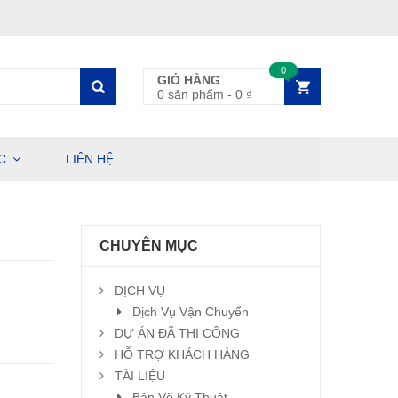
0
GIỎ HÀNG
0 sản phẩm
-
0
₫
C
LIÊN HỆ
CHUYÊN MỤC
DỊCH VỤ
Dịch Vụ Vận Chuyển
DỰ ÁN ĐÃ THI CÔNG
HỖ TRỢ KHÁCH HÀNG
TÀI LIỆU
Bản Vẽ Kỹ Thuật