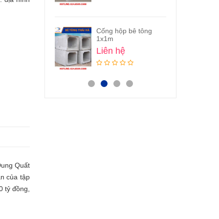
ỉa Bê Tông
Cống hộp bê tông
Hố 
30x100
1x1m
Li
n hệ
Liên hệ
Dung Quất
n của tập
 tỷ đồng,