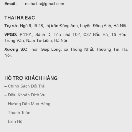
Email:
ecthaiha@gmail.com
THAI HA E&C
Trụ sở:
Ngõ 9, tổ 28, thị trấn Đông Anh, huyện Đông Anh, Hà Nội.
VPGD:
P.1101, Sảnh D, Tòa nhà T02, C37 Bắc Hà, Tố Hữu,
Trung Văn, Nam Từ Liêm, Hà Nội
Xưởng SX:
Thôn Giáp Long, xã Thống Nhất, Thường Tín, Hà
Nội.
HỖ TRỢ KHÁCH HÀNG
– Chính Sách Đổi Trả
– Điều Khoản Dịch Vụ
– Hướng Dẫn Mua Hàng
– Thanh Toán
– Liên Hệ