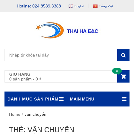
Hotline: 024.8589.3388
English
Tiếng Việt
0
GIỎ HÀNG
0 sản phẩm
-
0
₫
DANH MỤC SẢN PHẨM
MAIN MENU
Home
vận chuyển
THẺ: VẬN CHUYỂN