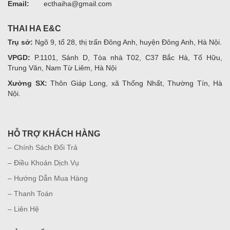
Email:
ecthaiha@gmail.com
THAI HA E&C
Trụ sở:
Ngõ 9, tổ 28, thị trấn Đông Anh, huyện Đông Anh, Hà Nội.
VPGD:
P.1101, Sảnh D, Tòa nhà T02, C37 Bắc Hà, Tố Hữu,
Trung Văn, Nam Từ Liêm, Hà Nội
Xưởng SX:
Thôn Giáp Long, xã Thống Nhất, Thường Tín, Hà
Nội.
HỖ TRỢ KHÁCH HÀNG
– Chính Sách Đổi Trả
– Điều Khoản Dịch Vụ
– Hướng Dẫn Mua Hàng
– Thanh Toán
– Liên Hệ