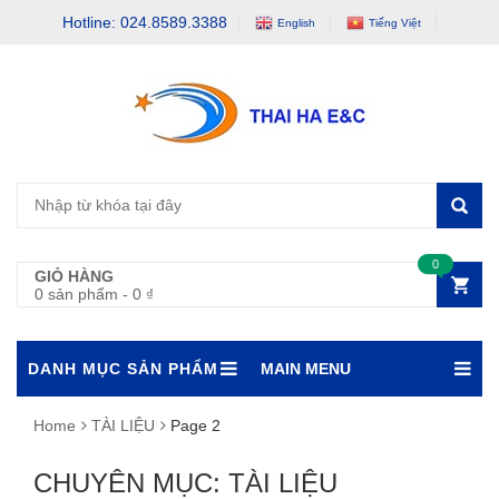
Hotline: 024.8589.3388
English
Tiếng Việt
0
GIỎ HÀNG
0 sản phẩm
-
0
₫
DANH MỤC SẢN PHẨM
MAIN MENU
Home
TÀI LIỆU
Page 2
CHUYÊN MỤC: TÀI LIỆU