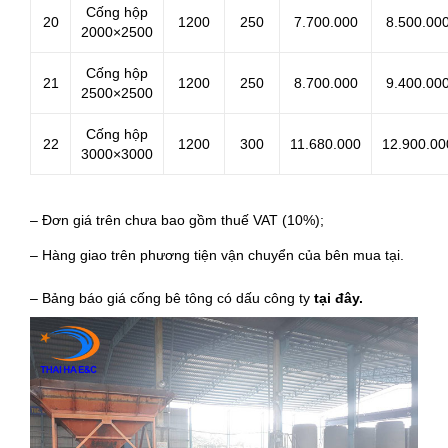
Cống hộp
20
1200
250
7.700.000
8.500.00
2000×2500
Cống hộp
21
1200
250
8.700.000
9.400.00
2500×2500
Cống hộp
22
1200
300
11.680.000
12.900.00
3000×3000
– Đơn giá trên chưa bao gồm thuế VAT (10%);
– Hàng giao trên phương tiện vận chuyển của bên mua tại.
– Bảng báo giá cống bê tông có dấu công ty
tại đây.