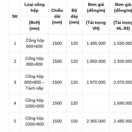
Loại cống
Đơn giá
Đơn giá
hộp
Chiều
Độ
(đồng/m)
(đồng/m
Stt
dài
dày
(mm)
(mm)
(BxH)
(Tải trọng
(Tải trọn
(mm)
VH)
HL-93)
Cống hộp
1
1500
120
1.485.000
1.550.00
600×600
Cống hộp
2
1500
120
1.850.000
1.930.00
800×800
Cống hộp
3
800×800 –
1500
120
1.970.000
2.070.00
Tách nắp
Cống hộp
4
1500
120
1.690.00
1000×500
Cống hộp
5
1500
150
2.365.000
2.485.00
1000×800