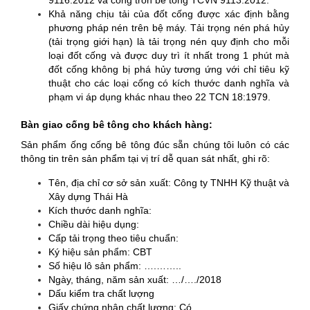
9116:2012 và cống tròn bê tông TCVN 9113:2012.
Khả năng chịu tải của đốt cống được xác định bằng
phương pháp nén trên bệ máy. Tải trọng nén phá hủy
(tải trọng giới hạn) là tải trọng nén quy định cho mỗi
loại đốt cống và được duy trì ít nhất trong 1 phút mà
đốt cống không bị phá hủy tương ứng với chỉ tiêu kỹ
thuật cho các loại cống có kích thước danh nghĩa và
phạm vi áp dụng khác nhau theo 22 TCN 18:1979.
Bàn giao
cống bê tông
cho khách hàng:
Sản phẩm ống cống bê tông đúc sẵn chúng tôi luôn có các
thông tin trên sản phẩm tại vị trí dễ quan sát nhất, ghi rõ:
Tên, địa chỉ cơ sở sản xuất: Công ty TNHH Kỹ thuật và
Xây dựng Thái Hà
Kích thước danh nghĩa:
Chiều dài hiệu dụng:
Cấp tải trọng theo tiêu chuẩn:
Ký hiệu sản phẩm: CBT
Số hiệu lô sản phẩm: ….……..
Ngày, tháng, năm sản xuất: …/…./2018
Dấu kiểm tra chất lượng
Giấy chứng nhận chất lượng: Có