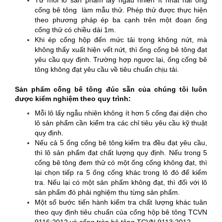
Từ mỗi lô sản phẩm lấy ngẫu nhiên ít nhất hai ống
cống bê tông làm mẫu thử. Phép thử được thực hiện
theo phương pháp ép ba cạnh trên một đoạn ống
cống thử có chiều dài 1m.
Khi ép cống hộp đến mức tải trọng không nứt, mà
không thấy xuất hiện vết nứt, thì ống cống bê tông đạt
yêu cầu quy định. Trường hợp ngược lại, ống cống bê
tông không đạt yêu cầu về tiêu chuẩn chịu tải.
Sản phẩm
cống bê tông đúc sẵn
của chúng tôi luôn
được kiểm nghiệm theo quy trình:
Mỗi lô lấy ngẫu nhiên không ít hơn 5 cống đại diện cho
lô sản phẩm cần kiểm tra các chỉ tiêu yêu cầu kỹ thuật
quy định.
Nếu cả 5 ống cống bê tông kiểm tra đều đạt yêu cầu,
thì lô sản phẩm đạt chất lượng quy định. Nếu trong 5
cống bê tông đem thử có một ống cống không đạt, thì
lại chọn tiếp ra 5 ống cống khác trong lô đó để kiểm
tra. Nếu lại có một sản phẩm không đạt, thì đối với lô
sản phẩm đó phải nghiệm thu từng sản phẩm.
Một số bước tiến hành kiểm tra chất lượng khác tuân
theo quy định tiêu chuẩn của cống hộp bê tông TCVN