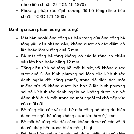
(theo tiêu chuẩn 22 TCN 18:1979).
Phương pháp xác định cường độ bê tông (theo tiêu
chuẩn TCXD 171:1989).
Đánh giá sản phẩm cống bê tông:
Mặt bên ngoài ống cống và bên trong của ống cống bê
tông yêu cầu phẳng đều, không được có các điểm gồ
lên hoặc lõm xuống quá 5 mm.
Bề mặt cống bê tông không có các lỗ rộng có chiều
sâu lớn hơn hoặc bằng 12 mm.
Tổng diện tích bê tông bề mặt bị sứt, vỡ không được
vượt quá 6 lần bình phương sai lệch của kích thước
2
danh nghĩa đốt cống (mm
), trong đó diện tích một
miếng sứt vỡ không được lớn hơn 3 lần bình phương
sai số kích thước danh nghĩa và không được sứt vỡ
đồng thời ở cả mặt trong và mặt ngoài tại chỗ tiếp xúc
của mối nối.
Bề rộng của các vết nứt bề mặt cống bê tông do biến
dạng co ngót bê tông không được lớn hơn 0,1 mm.
Bề mặt bê tông của đốt cống không được có các vết ố
do cốt thép bên trong bị ăn mòn, bị gỉ.
Để đảm bảo chống ăn mòn cốt thép, chiều dày của lớp