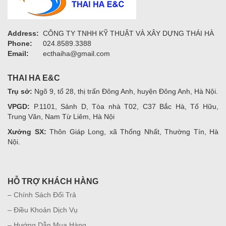
Address:
CÔNG TY TNHH KỸ THUẬT VÀ XÂY DỰNG THÁI HÀ
Phone:
024.8589.3388
Email:
ecthaiha@gmail.com
THAI HA E&C
Trụ sở:
Ngõ 9, tổ 28, thị trấn Đông Anh, huyện Đông Anh, Hà Nội.
VPGD:
P.1101, Sảnh D, Tòa nhà T02, C37 Bắc Hà, Tố Hữu,
Trung Văn, Nam Từ Liêm, Hà Nội
Xưởng SX:
Thôn Giáp Long, xã Thống Nhất, Thường Tín, Hà
Nội.
HỖ TRỢ KHÁCH HÀNG
– Chính Sách Đổi Trả
– Điều Khoản Dịch Vụ
– Hướng Dẫn Mua Hàng