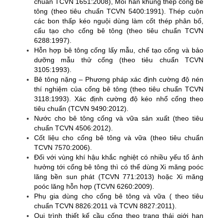
chuẩn TCVN 1651:2008), Mối hàn khung thép cống bê
tông (theo tiêu chuẩn TCVN 5400:1991). Thép cuộn
các bon thấp kéo nguội dùng làm cốt thép phân bố,
cấu tạo cho cống bê tông (theo tiêu chuẩn TCVN
6288:1997).
Hỗn hợp bê tông cống lấy mẫu, chế tạo cống và bảo
dưỡng mẫu thử cống (theo tiêu chuẩn TCVN
3105:1993).
Bê tông nặng – Phương pháp xác định cường độ nén
thí nghiệm của cống bê tông (theo tiêu chuẩn TCVN
3118:1993). Xác định cường độ kéo nhổ cống theo
tiêu chuẩn (TCVN 9490:2012).
Nước cho bê tông cống và vữa sản xuất (theo tiêu
chuẩn TCVN 4506:2012).
Cốt liệu cho cống bê tông và vữa (theo tiêu chuẩn
TCVN 7570:2006).
Đối với vùng khí hậu khắc nghiệt có nhiều yếu tố ảnh
hưởng tới cống bê tông thì có thể dùng Xi măng poóc
lăng bền sun phát (TCVN 771:2013) hoặc Xi măng
poóc lăng hỗn hợp (TCVN 6260:2009).
Phụ gia dùng cho cống bê tông và vữa ( theo tiêu
chuẩn TCVN 8826:2011 và TCVN 8827:2011).
Qui trình thiết kế cầu cống theo trạng thái giới hạn