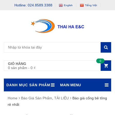
Hotline: 024.8589.3388
English
Tiếng Việt
0
GIỎ HÀNG
0 sản phẩm
-
0
₫
DANH MỤC SẢN PHẨM
MAIN MENU
Home
Báo Giá Sản Phẩm
,
TÀI LIỆU
Báo giá cống bê tông
rẻ nhất