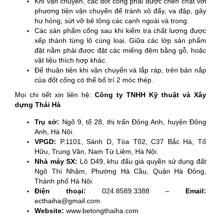
Khi vận chuyển, các đốt cống phải được chèn chặt với
phương tiện vận chuyển để tránh xô đẩy, va đập, gây
hư hỏng, sứt vỡ bê tông các cạnh ngoài và trong.
Các sản phẩm cống sau khi kiểm tra chất lượng được
xếp thành từng lô cùng loại. Giữa các lớp sản phẩm
đặt nằm phải được đặt các miếng đệm bằng gỗ, hoặc
vật liệu thích hợp khác.
Để thuận tiện khi vận chuyển và lắp ráp, trên bản nắp
của đốt cống có thể bố trí 2 móc thép.
Mọi chi tiết xin liên hệ:
Công ty TNHH Kỹ thuật và Xây
dựng Thái Hà
Trụ sở:
Ngõ 9, tổ 28, thị trấn Đông Anh, huyện Đông
Anh, Hà Nội.
VPGD:
P.1101, Sảnh D, Tòa T02, C37 Bắc Hà, Tố
Hữu, Trung Văn, Nam Từ Liêm, Hà Nội.
Nhà máy SX:
Lô D49, khu đấu giá quyền sử dụng đất
Ngô Thì Nhậm, Phường Hà Cầu, Quận Hà Đông,
Thành phố Hà Nội.
Điện thoại:
024.8589.3388 –
Email:
ecthaiha@gmail.com
Website:
www.betongthaiha.com