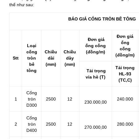
thể như sau:
BÁO GIÁ CỐNG TRÒN BÊ TÔNG
Đơn giá
Đơn giá
ống
Loại
ống cống
cống
cống
Chiều
Chiều
(đồng/m)
(đồng/m)
Stt
tròn
dài
dày
bê
(mm)
(mm)
Tải trọng
tông
Tải trọng
HL-93
vỉa hè (T)
(TC,C)
Cống
1
tròn
2500
12
240.000
230.000,00
D300
Cống
2
tròn
2500
12
280.000
270.000,00
D400