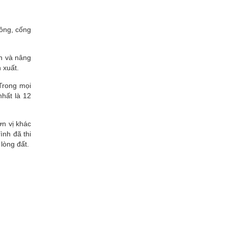
tông, cống
ến và nâng
 xuất.
Trong mọi
hất là 12
ơn vị khác
ình đã thi
lòng đất.