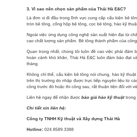
3. Vì sao nên chọn sản phẩm của Thái Hà E&C?
Là đơn vị đi đầu trong lĩnh vực cung cấp cấu kiện bê t
tròn bê tông, cống hộp bê tông, cọc bê tông, hào kỹ th
Ngoài việc ứng dụng công nghệ sản xuất hiện đại từ ch
cao chất lượng sản phẩm. Bê tông thành phẩm của công ty
Quan trọng nhất, chúng tôi luôn đề cao việc phải đảm 
hoàn cảnh khó khăn, Thái Hà E&C luôn đảm bảo đạt và v
tháng.
Không chỉ thế, cấu kiện bê tông nói chung, hào kỹ thuật
trên thị trường do nhập được trực tiếp nguyên liệu từ c
công trước đó hoặc thi công sau, rất thuận tiện đối với
Liên hệ ngay để nhận được
báo giá hào kỹ thuật
trong 
Chi tiết xin liên hệ:
Công ty TNHH Kỹ thuật và Xây dựng Thái Hà
Hotline:
024.8589.3388