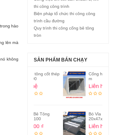
thi công công trình
Biện pháp tổ chức thi công công
trình cầu đường
 trong hào
Quy trình thi công cống bê tông
tròn
ờng lên mà
 nó không
SẢN PHẨM BÁN CHẠY
bê tông cốt thép
Cống hộp bê tông 2×2
Bó 
×400
m
23
n hệ
Liên hệ
Li
ỉa Bê Tông
Bó Vỉa Bê Tông
Rãn
22x100
20x47x100
nướ
chữ
,000
₫
Liên hệ
Li