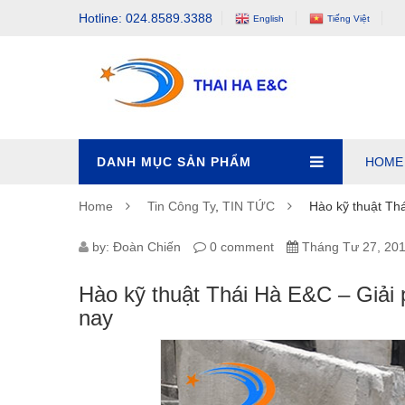
Hotline: 024.8589.3388
English
Tiếng Việt
DANH MỤC SẢN PHẨM
HOME
Home
Tin Công Ty
,
TIN TỨC
Hào kỹ thuật Thá
by:
Đoàn Chiến
0 comment
Tháng Tư 27, 20
Hào kỹ thuật Thái Hà E&C – Giải p
nay