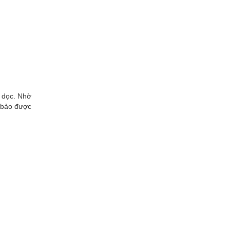
u dọc. Nhờ
m bảo được