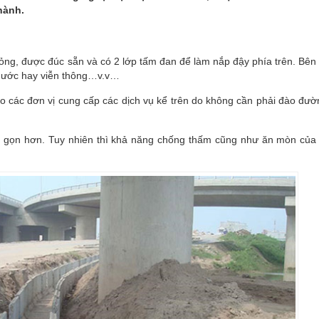
hành.
ỏng, được đúc sẵn và có 2 lớp tấm đan để làm nắp đậy phía trên. Bên
, nước hay viễn thông…v.v…
ho các đơn vị cung cấp các dịch vụ kể trên do không cần phải đào đư
 gọn hơn. Tuy nhiên thì khả năng chống thấm cũng như ăn mòn của
Cọc 
400
Liê
Bó V
18x
650