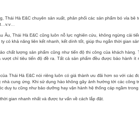
ông, Thái Hà E&C chuyên sản xuất, phân phối các sản phẩm bó vỉa bê 
uật…v.v…
âu Âu, Thái Hà E&C cũng luôn nỗ lực nghiên cứu, không ngừng cải ti
 có khả năng liên kết nhanh, kết dính tốt, giúp thu ngắn thời gian sản
bảo chất lượng sản phẩm cũng như tiến độ thi công của khách hàng. 
ượt chỉ tiêu tiến độ đề ra. Tất cả sản phẩm đều được bảo hành ít n
 của Thái Hà E&C nói riêng luôn có giá thành ưu đãi hơn so với các đ
ác nhà cung ứng. Khi sử dụng hào không gây ảnh hưởng tới các công tr
 việc duy tu cũng như bảo dưỡng hay vận hành hệ thống cáp ngầm trong 
thời gian nhanh nhất và được tư vấn về cách lắp đặt.