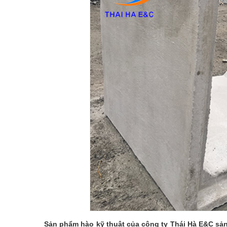
Sản phẩm hào kỹ thuật của công ty Thái Hà E&C sản