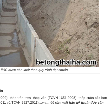
Hố g
Liê
 E&C được sản xuất theo quy trình đạt chuẩn
ẩn
09), thép tròn trơn, thép vằn (TCVN 1651:2008), thép cuộn các bon
:2011 và TCVN 8827:2011)…v.v… để sản xuất
hào kỹ thuật đúc sẵn
.