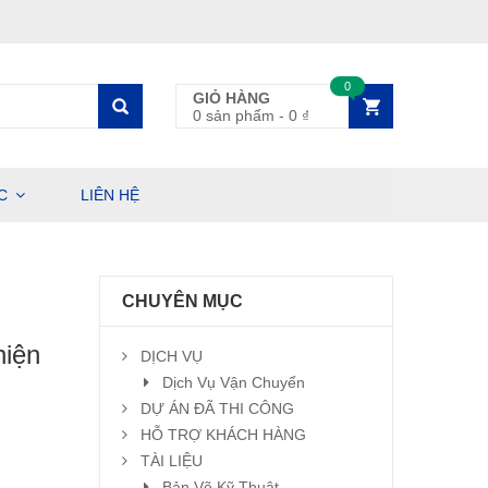
0
GIỎ HÀNG
0 sản phẩm
-
0
₫
C
LIÊN HỆ
CHUYÊN MỤC
hiện
DỊCH VỤ
Dịch Vụ Vận Chuyển
DỰ ÁN ĐÃ THI CÔNG
HỖ TRỢ KHÁCH HÀNG
TÀI LIỆU
Bản Vẽ Kỹ Thuật