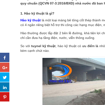
quy chuẩn (QCVN 07-3:2016/BXD) nhà nước đã ban 
1. Hào kỹ thuật là gì?
Hào kỹ thuật
là một loại máng bê tông cốt thép thành m
có 4 ngăn riêng biệt hỗ trợ thi công các hạng mục điện
Hào thường được lắp đặt 2 bên lề đường, khá tiện lợi c
chỉ cần đưa hạ tầng điện, nước, viễn thông xuống.
So với
tuynel kỹ thuật
, hào kỹ thuật có
ưu điểm là
nhỏ
kém cạnh chút nào.